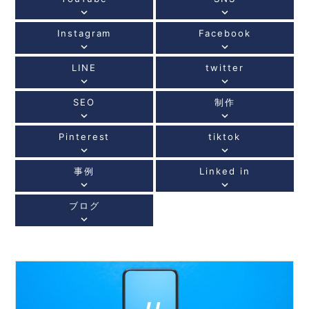
keyboard_arrow_down
keyboard_arrow_down
Instagram
Facebook
keyboard_arrow_down
keyboard_arrow_down
LINE
twitter
keyboard_arrow_down
keyboard_arrow_down
SEO
制作
keyboard_arrow_down
keyboard_arrow_down
Pinterest
tiktok
keyboard_arrow_down
keyboard_arrow_down
事例
Linked in
keyboard_arrow_down
keyboard_arrow_down
ブログ
keyboard_arrow_down