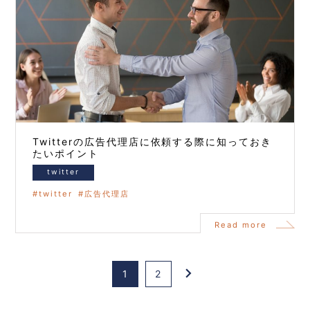
Twitterの広告代理店に依頼する際に知っておき
たいポイント
twitter
twitter
広告代理店
Read more
keyboard_arrow_right
1
2