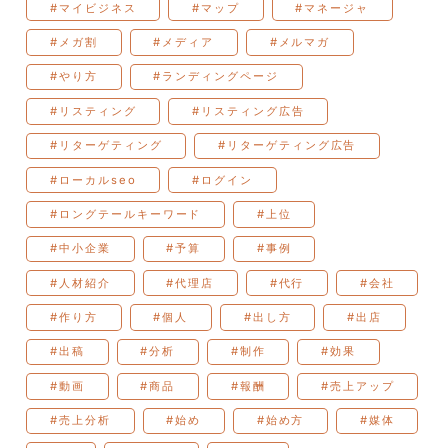
#マイビジネス
#マップ
#マネージャ
#メガ割
#メディア
#メルマガ
#やり方
#ランディングページ
#リスティング
#リスティング広告
#リターゲティング
#リターゲティング広告
#ローカルseo
#ログイン
#ロングテールキーワード
#上位
#中小企業
#予算
#事例
#人材紹介
#代理店
#代行
#会社
#作り方
#個人
#出し方
#出店
#出稿
#分析
#制作
#効果
#動画
#商品
#報酬
#売上アップ
#売上分析
#始め
#始め方
#媒体