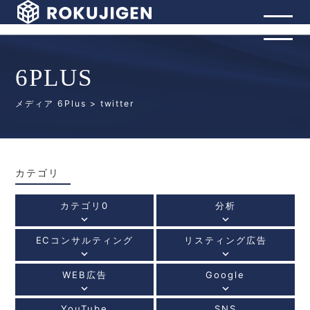
6PLUS
メディア 6Plus
> twitter
カテゴリ
カテゴリ0
分析
keyboard_arrow_down
keyboard_arrow_down
ECコンサルティング
リスティング広告
keyboard_arrow_down
keyboard_arrow_down
WEB広告
Google
keyboard_arrow_down
keyboard_arrow_down
YouTube
SNS