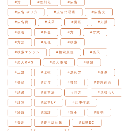
#対
#差別化
#広告
#広告 やり方
#広告代理店
#広告文
#広告費
#成果
#掲載
#支援
#改善
#料金
#方
#方式
#方法
#最低
#検索
#検索エンジン
#検索順位
#楽天
#楽天RMS
#楽天市場
#構築
#正規
#比較
#決め方
#画像
#登録
#百度
#種類
#管理画面
#結果
#薬事法
#見方
#見積もり
#計算
#記事LP
#記事作成
#診断
#認証
#課金
#販売
#費用
#費用対効果
#越境EC