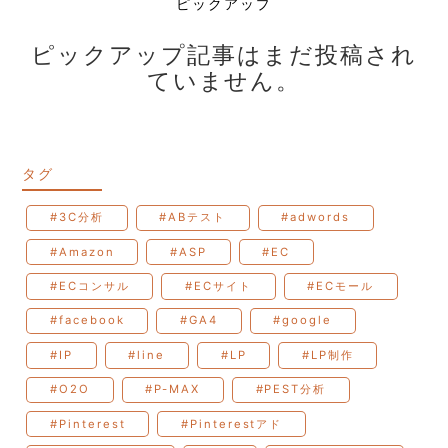
ピックアップ
ピックアップ記事はまだ投稿され
ていません。
タグ
#3C分析
#ABテスト
#adwords
#Amazon
#ASP
#EC
#ECコンサル
#ECサイト
#ECモール
#facebook
#GA4
#google
#IP
#line
#LP
#LP制作
#O2O
#P-MAX
#PEST分析
#Pinterest
#Pinterestアド