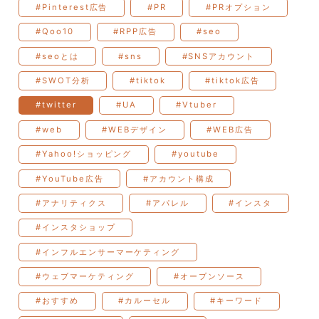
#Pinterest広告
#PR
#PRオプション
#Qoo10
#RPP広告
#seo
#seoとは
#sns
#SNSアカウント
#SWOT分析
#tiktok
#tiktok広告
#twitter
#UA
#Vtuber
#web
#WEBデザイン
#WEB広告
#Yahoo!ショッピング
#youtube
#YouTube広告
#アカウント構成
#アナリティクス
#アパレル
#インスタ
#インスタショップ
#インフルエンサーマーケティング
#ウェブマーケティング
#オープンソース
#おすすめ
#カルーセル
#キーワード