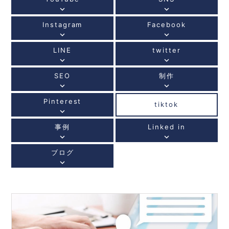
keyboard_arrow_down
keyboard_arrow_down
Instagram
Facebook
keyboard_arrow_down
keyboard_arrow_down
LINE
twitter
keyboard_arrow_down
keyboard_arrow_down
SEO
制作
keyboard_arrow_down
keyboard_arrow_down
Pinterest
tiktok
keyboard_arrow_down
事例
Linked in
keyboard_arrow_down
keyboard_arrow_down
ブログ
keyboard_arrow_down