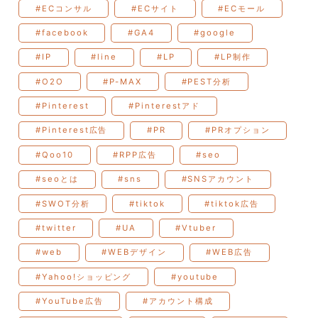
#ECコンサル
#ECサイト
#ECモール
#facebook
#GA4
#google
#IP
#line
#LP
#LP制作
#O2O
#P-MAX
#PEST分析
#Pinterest
#Pinterestアド
#Pinterest広告
#PR
#PRオプション
#Qoo10
#RPP広告
#seo
#seoとは
#sns
#SNSアカウント
#SWOT分析
#tiktok
#tiktok広告
#twitter
#UA
#Vtuber
#web
#WEBデザイン
#WEB広告
#Yahoo!ショッピング
#youtube
#YouTube広告
#アカウント構成