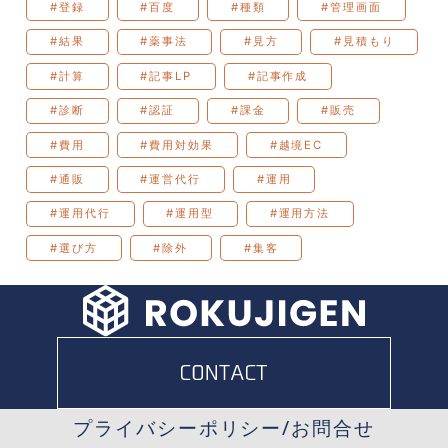
#登録
#百度
#種類
#管理画面
#結果
#薬事法
#見方
#見積もり
#計算
#記事LP
#記事作成
#診断
#認証
#課金
#販売
#費用
#費用対効果
#越境EC
#通販
#運営代行
#運用
#運用代行
#運用型
#運用方法
#選び方
#除外
#集客
プライバシーポリシー
/
お問合せ