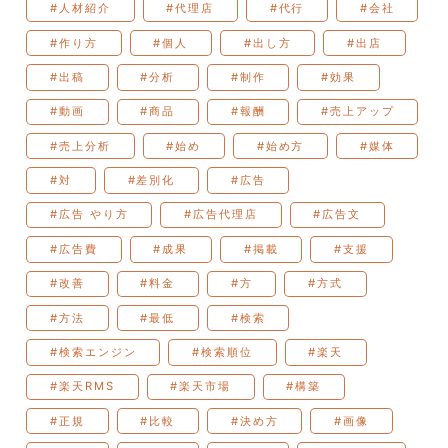
#人材紹介
#代理店
#代行
#会社
#作り方
#個人
#出し方
#出店
#出稿
#分析
#制作
#効果
#動画
#商品
#報酬
#売上アップ
#売上分析
#始め
#始め方
#媒体
#対
#差別化
#広告
#広告 やり方
#広告代理店
#広告文
#広告費
#成果
#掲載
#支援
#改善
#料金
#方
#方式
#方法
#最低
#検索
#検索エンジン
#検索順位
#楽天
#楽天RMS
#楽天市場
#構築
#正規
#比較
#決め方
#画像