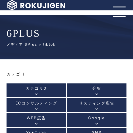
6PLUS
メディア 6Plus
> tiktok
カテゴリ
カテゴリ0
分析
keyboard_arrow_down
keyboard_arrow_down
ECコンサルティング
リスティング広告
keyboard_arrow_down
keyboard_arrow_down
WEB広告
Google
keyboard_arrow_down
keyboard_arrow_down
YouTube
SNS