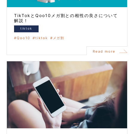
TikTokとQoo10メガ割との相性の良さについて
解説！
tiktok
Qoo10
tiktok
メガ割
Read more