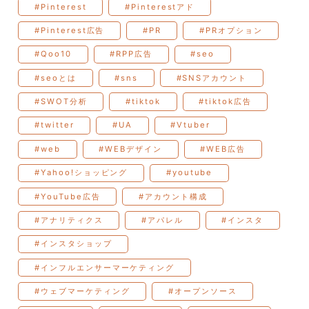
#Pinterest
#Pinterestアド
#Pinterest広告
#PR
#PRオプション
#Qoo10
#RPP広告
#seo
#seoとは
#sns
#SNSアカウント
#SWOT分析
#tiktok
#tiktok広告
#twitter
#UA
#Vtuber
#web
#WEBデザイン
#WEB広告
#Yahoo!ショッピング
#youtube
#YouTube広告
#アカウント構成
#アナリティクス
#アパレル
#インスタ
#インスタショップ
#インフルエンサーマーケティング
#ウェブマーケティング
#オープンソース