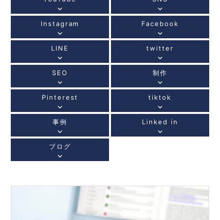
keyboard_arrow_down
keyboard_arrow_down
Instagram
Facebook
keyboard_arrow_down
keyboard_arrow_down
LINE
twitter
keyboard_arrow_down
keyboard_arrow_down
SEO
制作
keyboard_arrow_down
keyboard_arrow_down
Pinterest
tiktok
keyboard_arrow_down
keyboard_arrow_down
事例
Linked in
keyboard_arrow_down
keyboard_arrow_down
ブログ
keyboard_arrow_down