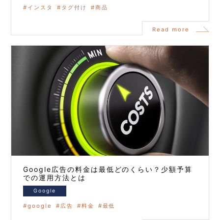
インスタ
タグ付け
商品
Read more
Google広告の料金は最低どのくらい？少額予算
での運用方法とは
Google
google
広告
料金
最低