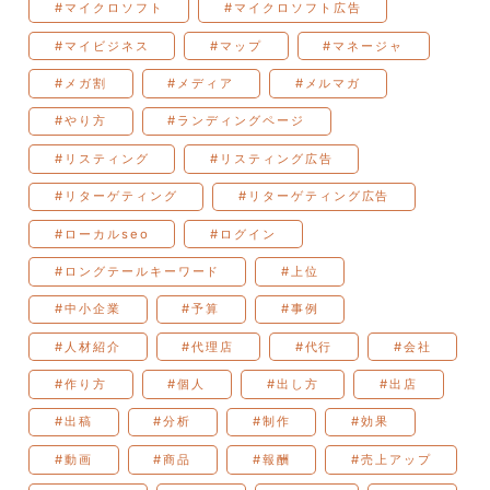
#マイクロソフト
#マイクロソフト広告
#マイビジネス
#マップ
#マネージャ
#メガ割
#メディア
#メルマガ
#やり方
#ランディングページ
#リスティング
#リスティング広告
#リターゲティング
#リターゲティング広告
#ローカルseo
#ログイン
#ロングテールキーワード
#上位
#中小企業
#予算
#事例
#人材紹介
#代理店
#代行
#会社
#作り方
#個人
#出し方
#出店
#出稿
#分析
#制作
#効果
#動画
#商品
#報酬
#売上アップ