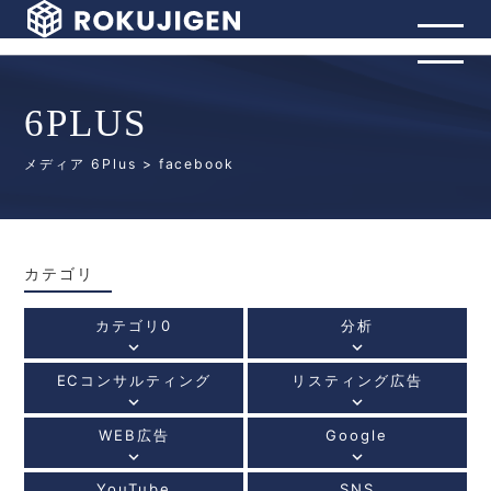
6PLUS
メディア 6Plus
> facebook
カテゴリ
カテゴリ0
分析
keyboard_arrow_down
keyboard_arrow_down
ECコンサルティング
リスティング広告
keyboard_arrow_down
keyboard_arrow_down
WEB広告
Google
keyboard_arrow_down
keyboard_arrow_down
YouTube
SNS