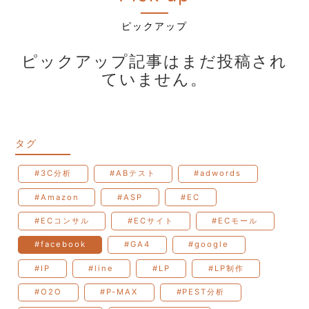
ピックアップ
ピックアップ記事はまだ投稿され
ていません。
タグ
#3C分析
#ABテスト
#adwords
#Amazon
#ASP
#EC
#ECコンサル
#ECサイト
#ECモール
#facebook
#GA4
#google
#IP
#line
#LP
#LP制作
#O2O
#P-MAX
#PEST分析