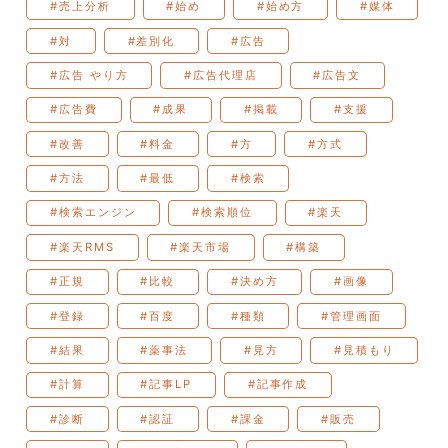
#売上分析
#始め
#始め方
#媒体
#対
#差別化
#広告
#広告 やり方
#広告代理店
#広告文
#広告費
#成果
#掲載
#支援
#改善
#料金
#方
#方式
#方法
#最低
#検索
#検索エンジン
#検索順位
#楽天
#楽天RMS
#楽天市場
#構築
#正規
#比較
#決め方
#画像
#登録
#百度
#種類
#管理画面
#結果
#薬事法
#見方
#見積もり
#計算
#記事LP
#記事作成
#診断
#認証
#課金
#販売