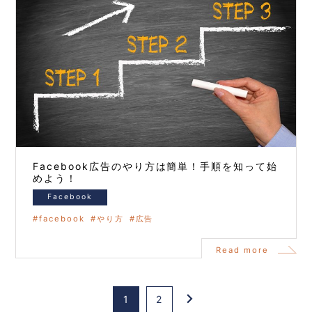
Facebook広告のやり方は簡単！手順を知って始
めよう！
Facebook
facebook
やり方
広告
Read more
keyboard_arrow_right
1
2