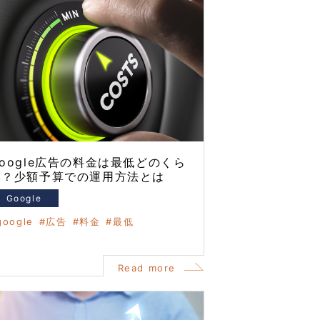
oogle広告の料金は最低どのくら
い？少額予算での運用方法とは
Google
google
広告
料金
最低
Read more