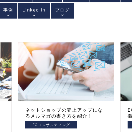
事例
Linked in
ブログ
keyboard_arrow_down
keyboard_arrow_down
keyboard_arrow_down
き
ネットショップの売上アップにな
るメルマガの書き方を紹介！
ECコンサルティング