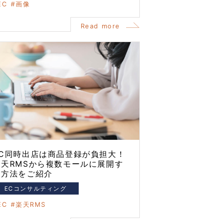
EC
画像
Read more
EC同時出店は商品登録が負担大！
楽天RMSから複数モールに展開す
る方法をご紹介
ECコンサルティング
EC
楽天RMS