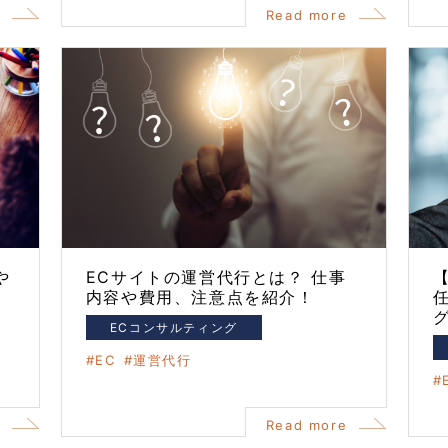
e
Read more
や
ECサイトの運営代行とは？ 仕事
内容や費用、注意点を紹介！
ECコンサルティング
EC
運営代行
e
Read more