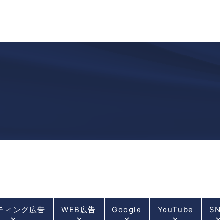
ティング広告
WEB広告
Google
YouTube
S
keyboard_arrow_down
keyboard_arrow_down
keyboard_arrow_down
keyboard_arrow_down
keyboard_arrow