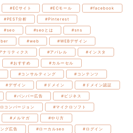
#ECサイト
#ECモール
#facebook
#PEST分析
#Pinterest
#seo
#seoとは
#sns
uber
#web
#WEBデザイン
アナリティクス
#アパレル
#インスタ
#おすすめ
#カルーセル
#コンサルティング
#コンテンツ
#デザイン
#ドメイン
#ドメイン認証
#バンパー広告
#ビジネス
クロコンバージョン
#マイクロソフト
#メルマガ
#やり方
ィング広告
#ローカルseo
#ログイン