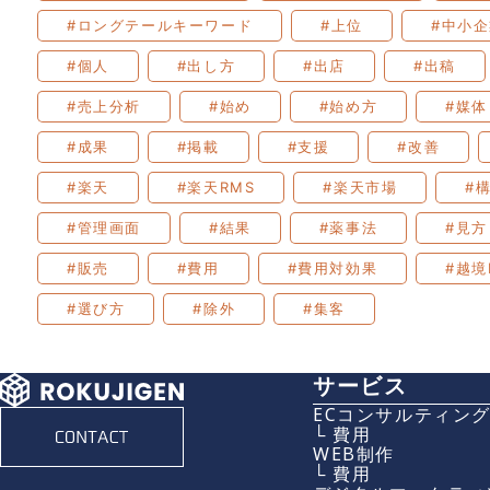
#ロングテールキーワード
#上位
#中小
#個人
#出し方
#出店
#出稿
#売上分析
#始め
#始め方
#媒体
#成果
#掲載
#支援
#改善
#楽天
#楽天RMS
#楽天市場
#
#管理画面
#結果
#薬事法
#見方
#販売
#費用
#費用対効果
#越境
#選び方
#除外
#集客
サービス
ECコンサルティン
└ 費用
WEB制作
└ 費用