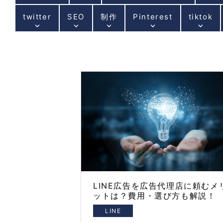
twitter
SEO
制作
Pinterest
tiktok
keyboard_arrow_down
keyboard_arrow_down
keyboard_arrow_down
keyboard_arrow_down
keyboard_arrow_down
LINE広告を広告代理店に頼むメ
ットは？費用・選び方も解説！
LINE