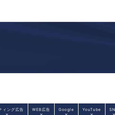
ティング広告
WEB広告
Google
YouTube
S
keyboard_arrow_down
keyboard_arrow_down
keyboard_arrow_down
keyboard_arrow_down
keyboard_arrow