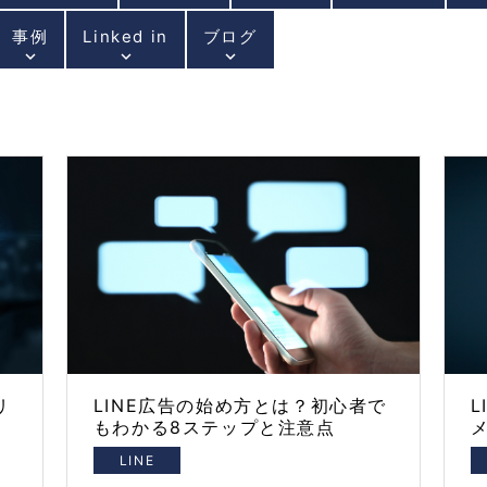
事例
Linked in
ブログ
keyboard_arrow_down
keyboard_arrow_down
keyboard_arrow_down
リ
LINE広告の始め方とは？初心者で
もわかる8ステップと注意点
LINE