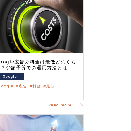
oogle広告の料金は最低どのくら
い？少額予算での運用方法とは
Google
google
広告
料金
最低
Read more