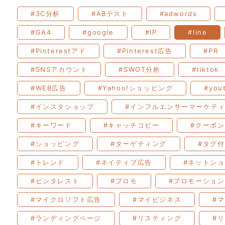
#3C分析
#ABテスト
#adwords
#GA4
#google
#IP
#line
#Pinterestアド
#Pinterest広告
#PR
#SNSアカウント
#SWOT分析
#tiktok
#WEB広告
#Yahoo!ショッピング
#you
#インスタショップ
#インフルエンサーマーケテ
#キーワード
#キャッチコピー
#クーポン
#ショッピング
#ターゲティング
#タグ
#トレンド
#ネイティブ広告
#ネットシ
#ピンタレスト
#プロモ
#プロモーション
#マイクロソフト広告
#マイビジネス
#
#ランディングページ
#リスティング
#