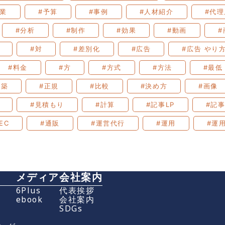
企業
#予算
#事例
#人材紹介
#代理
#分析
#制作
#効果
#動画
#
#対
#差別化
#広告
#広告 やり
#料金
#方
#方式
#方法
#最低
構築
#正規
#比較
#決め方
#画像
#見積もり
#計算
#記事LP
#記
EC
#通販
#運営代行
#運用
#運
メディア
会社案内
グ
6Plus
代表挨拶
ebook
会社案内
SDGs