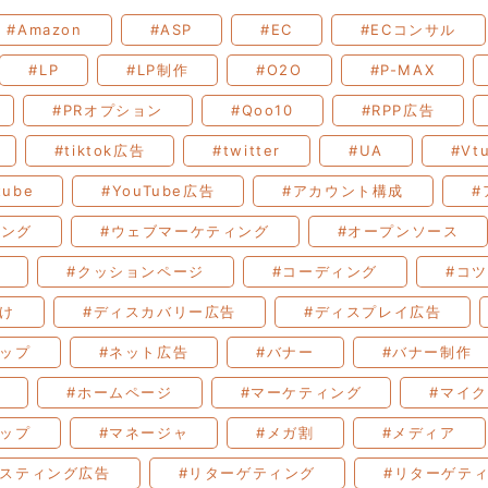
#Amazon
#ASP
#EC
#ECコンサル
#LP
#LP制作
#O2O
#P-MAX
#PRオプション
#Qoo10
#RPP広告
#tiktok広告
#twitter
#UA
#Vt
tube
#YouTube広告
#アカウント構成
#
ィング
#ウェブマーケティング
#オープンソース
#クッションページ
#コーディング
#コツ
付け
#ディスカバリー広告
#ディスプレイ広告
ョップ
#ネット広告
#バナー
#バナー制作
#ホームページ
#マーケティング
#マイ
マップ
#マネージャ
#メガ割
#メディア
リスティング広告
#リターゲティング
#リターゲテ