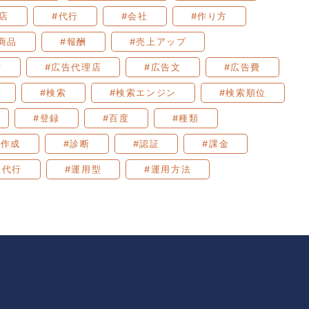
店
#代行
#会社
#作り方
商品
#報酬
#売上アップ
方
#広告代理店
#広告文
#広告費
#検索
#検索エンジン
#検索順位
#登録
#百度
#種類
事作成
#診断
#認証
#課金
用代行
#運用型
#運用方法