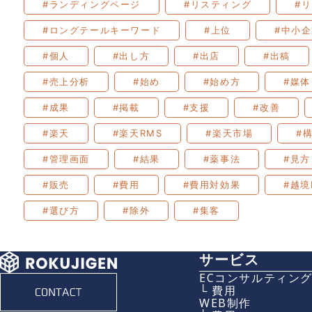
#ランディングページ
#リスティング
#
#ロングテールキーワード
#上位
#中小
#個人
#出し方
#出店
#出稿
#売上分析
#始め
#始め方
#媒体
#成果
#掲載
#支援
#改善
#楽天
#楽天RMS
#楽天市場
#
#管理画面
#結果
#薬事法
#見方
#販売
#費用
#費用対効果
#越境
#選び方
#除外
#集客
サービス
ECコンサルティン
└ 費用
WEB制作