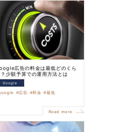
oogle広告の料金は最低どのくら
い？少額予算での運用方法とは
Google
google
広告
料金
最低
Read more