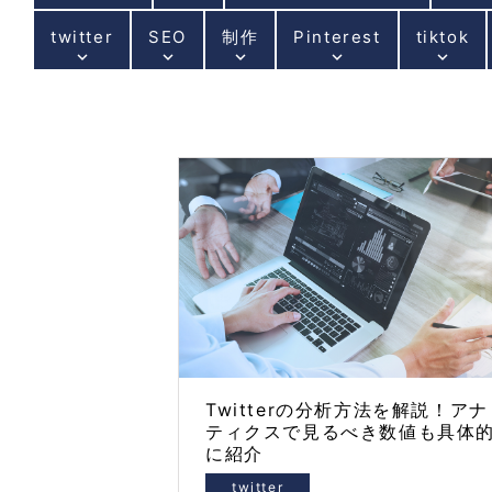
twitter
SEO
制作
Pinterest
tiktok
keyboard_arrow_down
keyboard_arrow_down
keyboard_arrow_down
keyboard_arrow_down
keyboard_arrow_down
Twitterの分析方法を解説！アナ
ティクスで見るべき数値も具体
に紹介
twitter