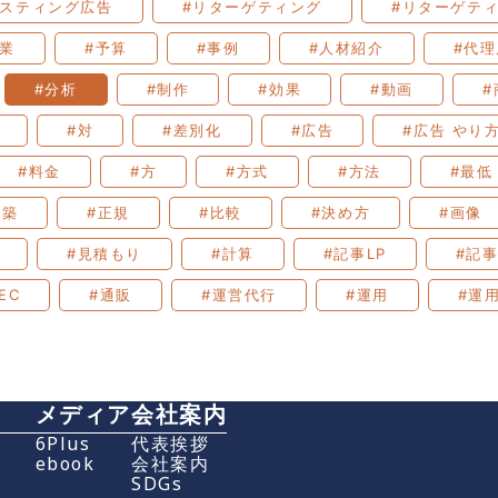
リスティング広告
#リターゲティング
#リターゲテ
企業
#予算
#事例
#人材紹介
#代理
#分析
#制作
#効果
#動画
#
#対
#差別化
#広告
#広告 やり
#料金
#方
#方式
#方法
#最低
構築
#正規
#比較
#決め方
#画像
#見積もり
#計算
#記事LP
#記
EC
#通販
#運営代行
#運用
#運
メディア
会社案内
グ
6Plus
代表挨拶
ebook
会社案内
SDGs