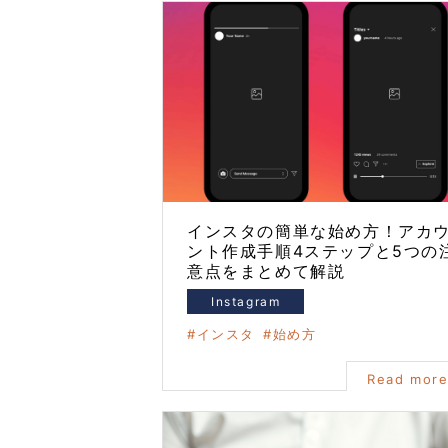
インスタの簡単な始め方！アカ
ント作成手順4ステップと5つの
意点をまとめて解説
Instagram
インスタ
始め方
Read mor