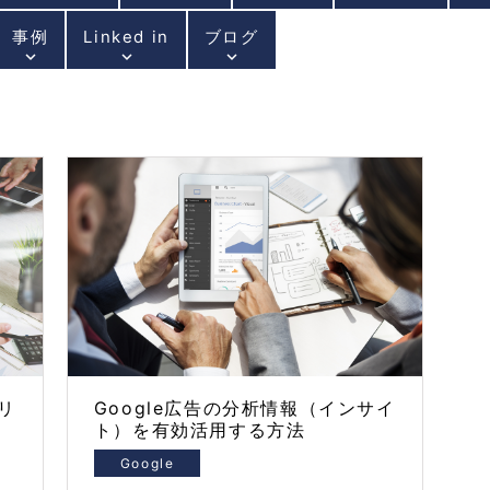
事例
Linked in
ブログ
keyboard_arrow_down
keyboard_arrow_down
keyboard_arrow_down
リ
Google広告の分析情報（インサイ
的
ト）を有効活用する方法
Google