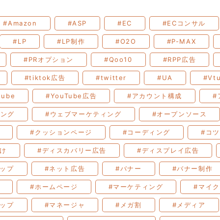
#Amazon
#ASP
#EC
#ECコンサル
#LP
#LP制作
#O2O
#P-MAX
#PRオプション
#Qoo10
#RPP広告
#tiktok広告
#twitter
#UA
#Vt
tube
#YouTube広告
#アカウント構成
#
ィング
#ウェブマーケティング
#オープンソース
#クッションページ
#コーディング
#コツ
付け
#ディスカバリー広告
#ディスプレイ広告
ョップ
#ネット広告
#バナー
#バナー制作
#ホームページ
#マーケティング
#マイ
マップ
#マネージャ
#メガ割
#メディア