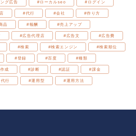
ィング広告
#ローカルseo
#ログイン
店
#代行
#会社
#作り方
商品
#報酬
#売上アップ
方
#広告代理店
#広告文
#広告費
#検索
#検索エンジン
#検索順位
#登録
#百度
#種類
事作成
#診断
#認証
#課金
用代行
#運用型
#運用方法