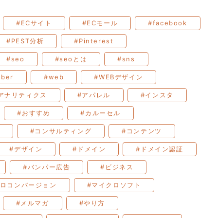
#ECサイト
#ECモール
#facebook
#PEST分析
#Pinterest
#seo
#seoとは
#sns
uber
#web
#WEBデザイン
アナリティクス
#アパレル
#インスタ
#おすすめ
#カルーセル
#コンサルティング
#コンテンツ
#デザイン
#ドメイン
#ドメイン認証
#バンパー広告
#ビジネス
クロコンバージョン
#マイクロソフト
#メルマガ
#やり方