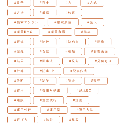
#改善
#料金
#方
#方式
#方法
#最低
#検索
#検索エンジン
#検索順位
#楽天
#楽天RMS
#楽天市場
#構築
#正規
#比較
#決め方
#画像
#登録
#百度
#種類
#管理画面
#結果
#薬事法
#見方
#見積もり
#計算
#記事LP
#記事作成
#診断
#認証
#課金
#販売
#費用
#費用対効果
#越境EC
#通販
#運営代行
#運用
#運用代行
#運用型
#運用方法
#選び方
#除外
#集客