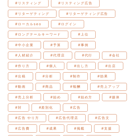
#リスティング
#リスティング広告
#リターゲティング
#リターゲティング広告
#ローカルseo
#ログイン
#ロングテールキーワード
#上位
#中小企業
#予算
#事例
#人材紹介
#代理店
#代行
#会社
#作り方
#個人
#出し方
#出店
#出稿
#分析
#制作
#効果
#動画
#商品
#報酬
#売上アップ
#売上分析
#始め
#始め方
#媒体
#対
#差別化
#広告
#広告 やり方
#広告代理店
#広告文
#広告費
#成果
#掲載
#支援