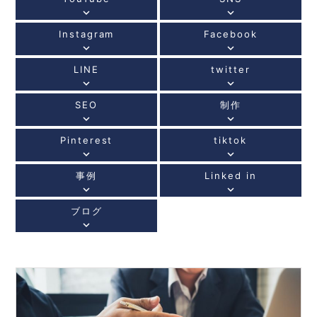
keyboard_arrow_down
keyboard_arrow_down
Instagram
Facebook
keyboard_arrow_down
keyboard_arrow_down
LINE
twitter
keyboard_arrow_down
keyboard_arrow_down
SEO
制作
keyboard_arrow_down
keyboard_arrow_down
Pinterest
tiktok
keyboard_arrow_down
keyboard_arrow_down
事例
Linked in
keyboard_arrow_down
keyboard_arrow_down
ブログ
keyboard_arrow_down