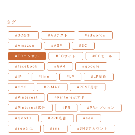
タグ
#3C分析
#ABテスト
#adwords
#Amazon
#ASP
#EC
#ECコンサル
#ECサイト
#ECモール
#facebook
#GA4
#google
#IP
#line
#LP
#LP制作
#O2O
#P-MAX
#PEST分析
#Pinterest
#Pinterestアド
#Pinterest広告
#PR
#PRオプション
#Qoo10
#RPP広告
#seo
#seoとは
#sns
#SNSアカウント