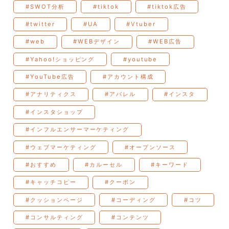
#SWOT分析
#tiktok
#tiktok広告
#twitter
#UA
#Vtuber
#web
#WEBデザイン
#WEB広告
#Yahoo!ショッピング
#youtube
#YouTube広告
#アカウント構成
#アナリティクス
#アパレル
#インスタ
#インスタショップ
#インフルエンサーマーケティング
#ウェブマーケティング
#オープンソース
#おすすめ
#カルーセル
#キーワード
#キャッチコピー
#クーポン
#クッションページ
#コーディング
#コツ
#コンサルティング
#コンテンツ