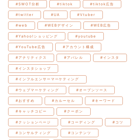
#SWOT分析
#tiktok
#tiktok広告
#twitter
#UA
#Vtuber
#web
#WEBデザイン
#WEB広告
#Yahoo!ショッピング
#youtube
#YouTube広告
#アカウント構成
#アナリティクス
#アパレル
#インスタ
#インスタショップ
#インフルエンサーマーケティング
#ウェブマーケティング
#オープンソース
#おすすめ
#カルーセル
#キーワード
#キャッチコピー
#クーポン
#クッションページ
#コーディング
#コツ
#コンサルティング
#コンテンツ