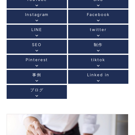
keyboard_arrow_down
keyboard_arrow_down
Instagram
Facebook
keyboard_arrow_down
keyboard_arrow_down
LINE
twitter
keyboard_arrow_down
keyboard_arrow_down
SEO
制作
keyboard_arrow_down
keyboard_arrow_down
Pinterest
tiktok
keyboard_arrow_down
keyboard_arrow_down
事例
Linked in
keyboard_arrow_down
keyboard_arrow_down
ブログ
keyboard_arrow_down