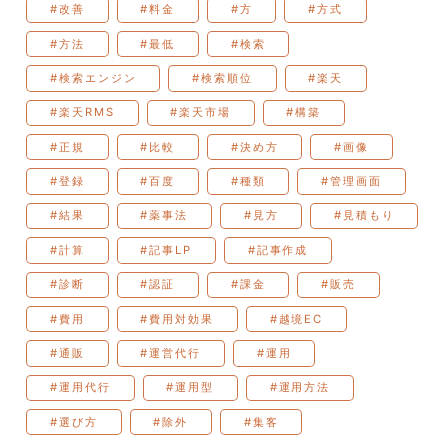
#改善
#料金
#方
#方式
#方法
#最低
#検索
#検索エンジン
#検索順位
#楽天
#楽天RMS
#楽天市場
#構築
#正規
#比較
#決め方
#画像
#登録
#百度
#種類
#管理画面
#結果
#薬事法
#見方
#見積もり
#計算
#記事LP
#記事作成
#診断
#認証
#課金
#販売
#費用
#費用対効果
#越境EC
#通販
#運営代行
#運用
#運用代行
#運用型
#運用方法
#選び方
#除外
#集客