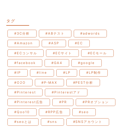
タグ
#3C分析
#ABテスト
#adwords
#Amazon
#ASP
#EC
#ECコンサル
#ECサイト
#ECモール
#facebook
#GA4
#google
#IP
#line
#LP
#LP制作
#O2O
#P-MAX
#PEST分析
#Pinterest
#Pinterestアド
#Pinterest広告
#PR
#PRオプション
#Qoo10
#RPP広告
#seo
#seoとは
#sns
#SNSアカウント