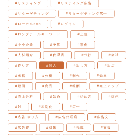
#リスティング
#リスティング広告
#リターゲティング
#リターゲティング広告
#ローカルseo
#ログイン
#ロングテールキーワード
#上位
#中小企業
#予算
#事例
#人材紹介
#代理店
#代行
#会社
#作り方
#個人
#出し方
#出店
#出稿
#分析
#制作
#効果
#動画
#商品
#報酬
#売上アップ
#売上分析
#始め
#始め方
#媒体
#対
#差別化
#広告
#広告 やり方
#広告代理店
#広告文
#広告費
#成果
#掲載
#支援