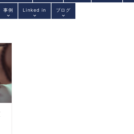
事例
Linked in
ブログ
keyboard_arrow_down
keyboard_arrow_down
keyboard_arrow_down
の
方