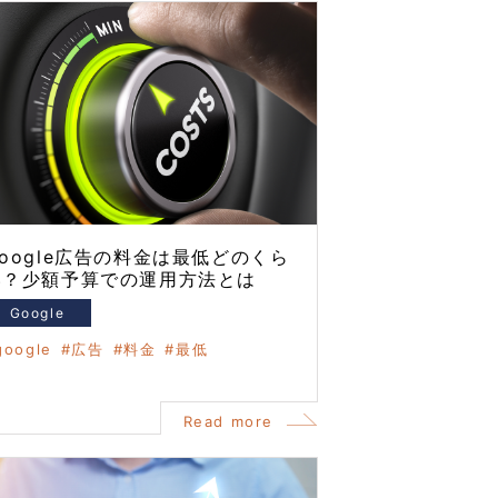
oogle広告の料金は最低どのくら
い？少額予算での運用方法とは
Google
google
広告
料金
最低
Read more