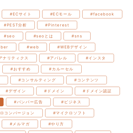
#ECサイト
#ECモール
#facebook
#PEST分析
#Pinterest
#seo
#seoとは
#sns
uber
#web
#WEBデザイン
アナリティクス
#アパレル
#インスタ
#おすすめ
#カルーセル
#コンサルティング
#コンテンツ
#デザイン
#ドメイン
#ドメイン認証
#バンパー広告
#ビジネス
クロコンバージョン
#マイクロソフト
#メルマガ
#やり方