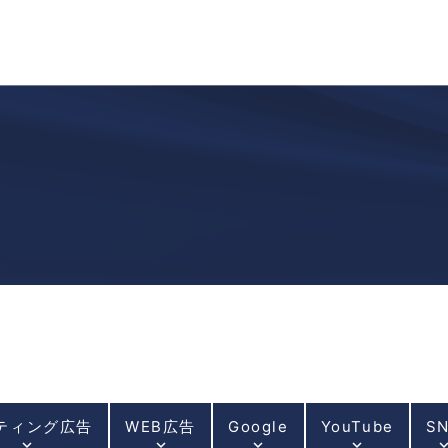
ティング広告
WEB広告
Google
YouTube
S
keyboard_arrow_down
keyboard_arrow_down
keyboard_arrow_down
keyboard_arrow_down
keyboard_arrow