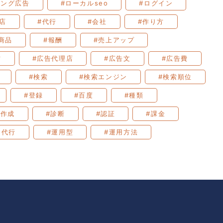
ィング広告
#ローカルseo
#ログイン
店
#代行
#会社
#作り方
商品
#報酬
#売上アップ
方
#広告代理店
#広告文
#広告費
#検索
#検索エンジン
#検索順位
#登録
#百度
#種類
事作成
#診断
#認証
#課金
用代行
#運用型
#運用方法