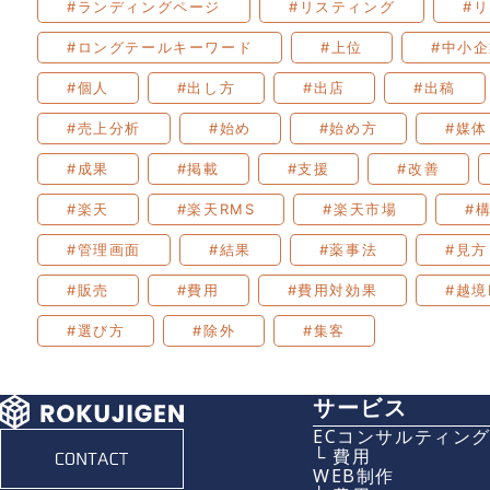
#ランディングページ
#リスティング
#
#ロングテールキーワード
#上位
#中小
#個人
#出し方
#出店
#出稿
#売上分析
#始め
#始め方
#媒体
#成果
#掲載
#支援
#改善
#楽天
#楽天RMS
#楽天市場
#
#管理画面
#結果
#薬事法
#見方
#販売
#費用
#費用対効果
#越境
#選び方
#除外
#集客
サービス
ECコンサルティン
└ 費用
WEB制作