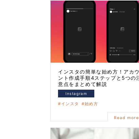
インスタの簡単な始め方！アカ
ント作成手順4ステップと5つの
意点をまとめて解説
Instagram
インスタ
始め方
Read mor