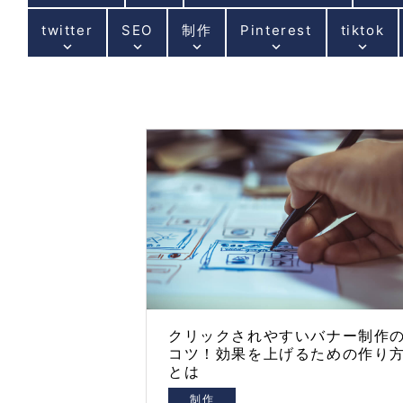
twitter
SEO
制作
Pinterest
tiktok
keyboard_arrow_down
keyboard_arrow_down
keyboard_arrow_down
keyboard_arrow_down
keyboard_arrow_down
クリックされやすいバナー制作
コツ！効果を上げるための作り
とは
制作