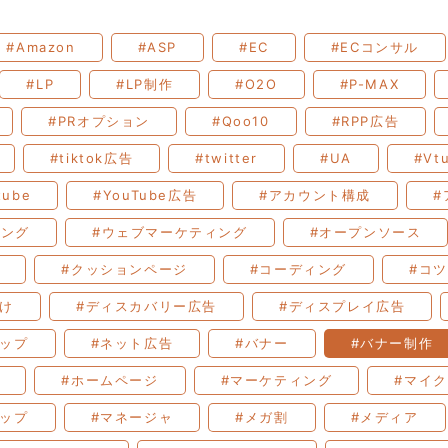
#Amazon
#ASP
#EC
#ECコンサル
#LP
#LP制作
#O2O
#P-MAX
#PRオプション
#Qoo10
#RPP広告
#tiktok広告
#twitter
#UA
#Vt
tube
#YouTube広告
#アカウント構成
#
ィング
#ウェブマーケティング
#オープンソース
#クッションページ
#コーディング
#コツ
付け
#ディスカバリー広告
#ディスプレイ広告
ョップ
#ネット広告
#バナー
#バナー制作
#ホームページ
#マーケティング
#マイ
マップ
#マネージャ
#メガ割
#メディア