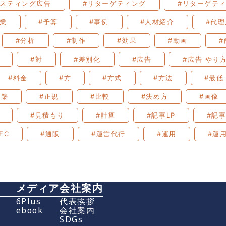
リスティング広告
#リターゲティング
#リターゲテ
企業
#予算
#事例
#人材紹介
#代理
#分析
#制作
#効果
#動画
#
#対
#差別化
#広告
#広告 やり
#料金
#方
#方式
#方法
#最低
構築
#正規
#比較
#決め方
#画像
#見積もり
#計算
#記事LP
#記
EC
#通販
#運営代行
#運用
#運
メディア
会社案内
グ
6Plus
代表挨拶
ebook
会社案内
SDGs