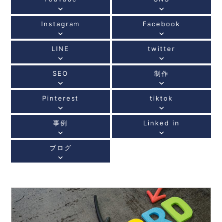
keyboard_arrow_down
keyboard_arrow_down
Instagram
Facebook
keyboard_arrow_down
keyboard_arrow_down
LINE
twitter
keyboard_arrow_down
keyboard_arrow_down
SEO
制作
keyboard_arrow_down
keyboard_arrow_down
Pinterest
tiktok
keyboard_arrow_down
keyboard_arrow_down
事例
Linked in
keyboard_arrow_down
keyboard_arrow_down
ブログ
keyboard_arrow_down