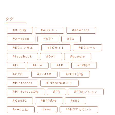
タグ
#3C分析
#ABテスト
#adwords
#Amazon
#ASP
#EC
#ECコンサル
#ECサイト
#ECモール
#facebook
#GA4
#google
#IP
#line
#LP
#LP制作
#O2O
#P-MAX
#PEST分析
#Pinterest
#Pinterestアド
#Pinterest広告
#PR
#PRオプション
#Qoo10
#RPP広告
#seo
#seoとは
#sns
#SNSアカウント