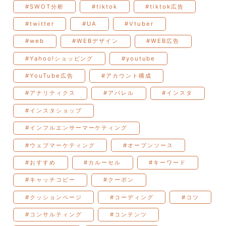
#SWOT分析
#tiktok
#tiktok広告
#twitter
#UA
#Vtuber
#web
#WEBデザイン
#WEB広告
#Yahoo!ショッピング
#youtube
#YouTube広告
#アカウント構成
#アナリティクス
#アパレル
#インスタ
#インスタショップ
#インフルエンサーマーケティング
#ウェブマーケティング
#オープンソース
#おすすめ
#カルーセル
#キーワード
#キャッチコピー
#クーポン
#クッションページ
#コーディング
#コツ
#コンサルティング
#コンテンツ