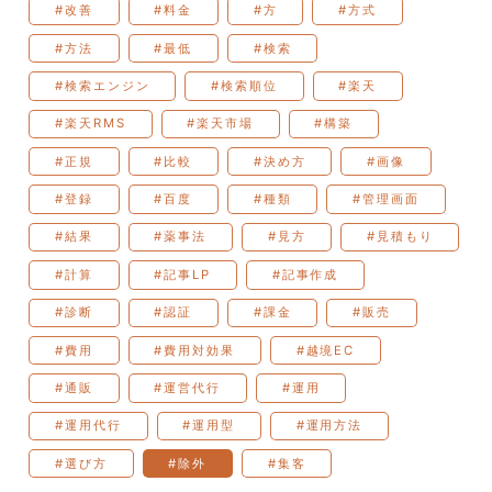
#改善
#料金
#方
#方式
#方法
#最低
#検索
#検索エンジン
#検索順位
#楽天
#楽天RMS
#楽天市場
#構築
#正規
#比較
#決め方
#画像
#登録
#百度
#種類
#管理画面
#結果
#薬事法
#見方
#見積もり
#計算
#記事LP
#記事作成
#診断
#認証
#課金
#販売
#費用
#費用対効果
#越境EC
#通販
#運営代行
#運用
#運用代行
#運用型
#運用方法
#選び方
#除外
#集客