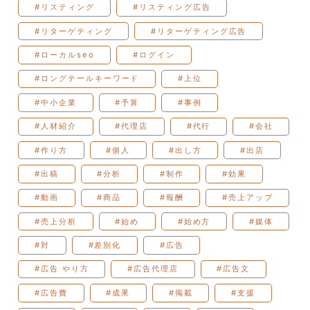
#リスティング
#リスティング広告
#リターゲティング
#リターゲティング広告
#ローカルseo
#ログイン
#ロングテールキーワード
#上位
#中小企業
#予算
#事例
#人材紹介
#代理店
#代行
#会社
#作り方
#個人
#出し方
#出店
#出稿
#分析
#制作
#効果
#動画
#商品
#報酬
#売上アップ
#売上分析
#始め
#始め方
#媒体
#対
#差別化
#広告
#広告 やり方
#広告代理店
#広告文
#広告費
#成果
#掲載
#支援