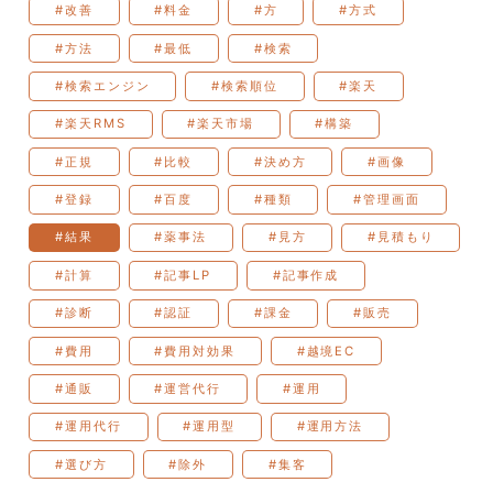
#改善
#料金
#方
#方式
#方法
#最低
#検索
#検索エンジン
#検索順位
#楽天
#楽天RMS
#楽天市場
#構築
#正規
#比較
#決め方
#画像
#登録
#百度
#種類
#管理画面
#結果
#薬事法
#見方
#見積もり
#計算
#記事LP
#記事作成
#診断
#認証
#課金
#販売
#費用
#費用対効果
#越境EC
#通販
#運営代行
#運用
#運用代行
#運用型
#運用方法
#選び方
#除外
#集客