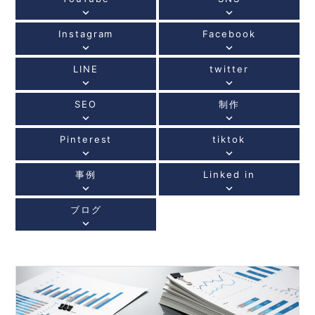
keyboard_arrow_down
keyboard_arrow_down
Instagram
Facebook
keyboard_arrow_down
keyboard_arrow_down
LINE
twitter
keyboard_arrow_down
keyboard_arrow_down
SEO
制作
keyboard_arrow_down
keyboard_arrow_down
Pinterest
tiktok
keyboard_arrow_down
keyboard_arrow_down
事例
Linked in
keyboard_arrow_down
keyboard_arrow_down
ブログ
keyboard_arrow_down