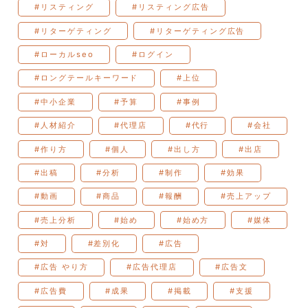
#リスティング
#リスティング広告
#リターゲティング
#リターゲティング広告
#ローカルseo
#ログイン
#ロングテールキーワード
#上位
#中小企業
#予算
#事例
#人材紹介
#代理店
#代行
#会社
#作り方
#個人
#出し方
#出店
#出稿
#分析
#制作
#効果
#動画
#商品
#報酬
#売上アップ
#売上分析
#始め
#始め方
#媒体
#対
#差別化
#広告
#広告 やり方
#広告代理店
#広告文
#広告費
#成果
#掲載
#支援