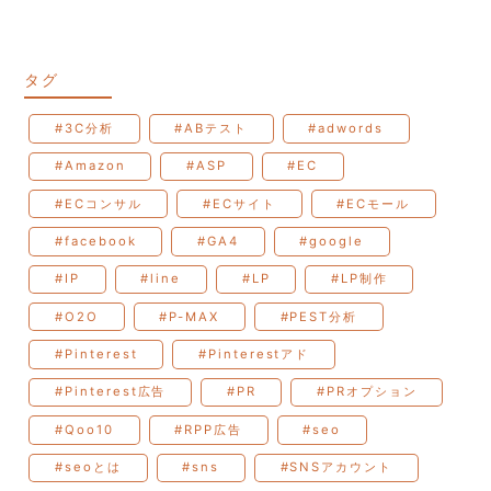
タグ
#3C分析
#ABテスト
#adwords
#Amazon
#ASP
#EC
#ECコンサル
#ECサイト
#ECモール
#facebook
#GA4
#google
#IP
#line
#LP
#LP制作
#O2O
#P-MAX
#PEST分析
#Pinterest
#Pinterestアド
#Pinterest広告
#PR
#PRオプション
#Qoo10
#RPP広告
#seo
#seoとは
#sns
#SNSアカウント