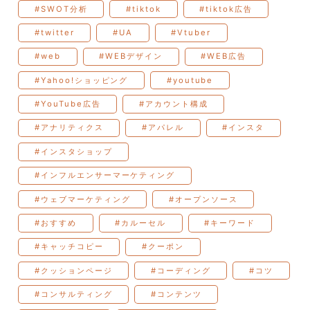
#SWOT分析
#tiktok
#tiktok広告
#twitter
#UA
#Vtuber
#web
#WEBデザイン
#WEB広告
#Yahoo!ショッピング
#youtube
#YouTube広告
#アカウント構成
#アナリティクス
#アパレル
#インスタ
#インスタショップ
#インフルエンサーマーケティング
#ウェブマーケティング
#オープンソース
#おすすめ
#カルーセル
#キーワード
#キャッチコピー
#クーポン
#クッションページ
#コーディング
#コツ
#コンサルティング
#コンテンツ