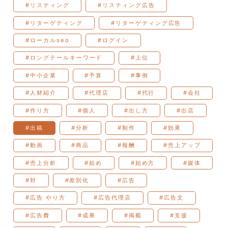
#リスティング
#リスティング広告
#リターゲティング
#リターゲティング広告
#ローカルseo
#ログイン
#ロングテールキーワード
#上位
#中小企業
#予算
#事例
#人材紹介
#代理店
#代行
#会社
#作り方
#個人
#出し方
#出店
#出稿
#分析
#制作
#効果
#動画
#商品
#報酬
#売上アップ
#売上分析
#始め
#始め方
#媒体
#対
#差別化
#広告
#広告 やり方
#広告代理店
#広告文
#広告費
#成果
#掲載
#支援