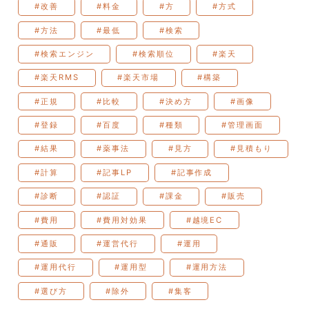
#改善
#料金
#方
#方式
#方法
#最低
#検索
#検索エンジン
#検索順位
#楽天
#楽天RMS
#楽天市場
#構築
#正規
#比較
#決め方
#画像
#登録
#百度
#種類
#管理画面
#結果
#薬事法
#見方
#見積もり
#計算
#記事LP
#記事作成
#診断
#認証
#課金
#販売
#費用
#費用対効果
#越境EC
#通販
#運営代行
#運用
#運用代行
#運用型
#運用方法
#選び方
#除外
#集客