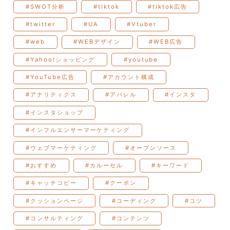
#SWOT分析
#tiktok
#tiktok広告
#twitter
#UA
#Vtuber
#web
#WEBデザイン
#WEB広告
#Yahoo!ショッピング
#youtube
#YouTube広告
#アカウント構成
#アナリティクス
#アパレル
#インスタ
#インスタショップ
#インフルエンサーマーケティング
#ウェブマーケティング
#オープンソース
#おすすめ
#カルーセル
#キーワード
#キャッチコピー
#クーポン
#クッションページ
#コーディング
#コツ
#コンサルティング
#コンテンツ