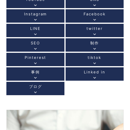
keyboard_arrow_down
keyboard_arrow_down
Instagram
Facebook
keyboard_arrow_down
keyboard_arrow_down
LINE
twitter
keyboard_arrow_down
keyboard_arrow_down
SEO
制作
keyboard_arrow_down
keyboard_arrow_down
Pinterest
tiktok
keyboard_arrow_down
keyboard_arrow_down
事例
Linked in
keyboard_arrow_down
keyboard_arrow_down
ブログ
keyboard_arrow_down