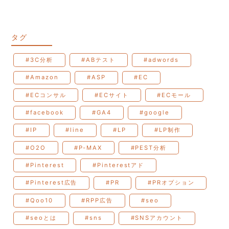
タグ
#3C分析
#ABテスト
#adwords
#Amazon
#ASP
#EC
#ECコンサル
#ECサイト
#ECモール
#facebook
#GA4
#google
#IP
#line
#LP
#LP制作
#O2O
#P-MAX
#PEST分析
#Pinterest
#Pinterestアド
#Pinterest広告
#PR
#PRオプション
#Qoo10
#RPP広告
#seo
#seoとは
#sns
#SNSアカウント