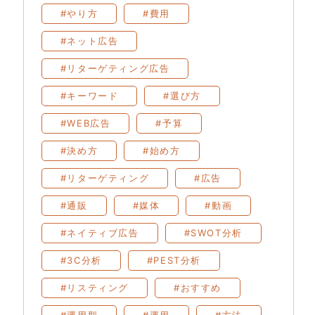
#やり方
#費用
#ネット広告
#リターゲティング広告
#キーワード
#選び方
#WEB広告
#予算
#決め方
#始め方
#リターゲティング
#広告
#通販
#媒体
#動画
#ネイティブ広告
#SWOT分析
#3C分析
#PEST分析
#リスティング
#おすすめ