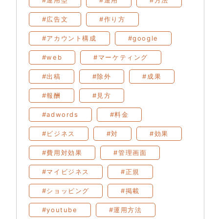
#運用型
#運用
#方法
#広告文
#作り方
#アカウント構成
#google
#web
#マーケティング
#出稿
#除外
#成果
#報酬
#見方
#adwords
#料金
#ビジネス
#対
#効果
#費用対効果
#管理画面
#マイビジネス
#正規
#ショッピング
#掲載
#youtube
#運用方法