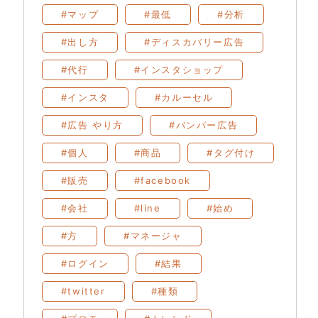
#マップ
#最低
#分析
#出し方
#ディスカバリー広告
#代行
#インスタショップ
#インスタ
#カルーセル
#広告 やり方
#バンパー広告
#個人
#商品
#タグ付け
#販売
#facebook
#会社
#line
#始め
#方
#マネージャ
#ログイン
#結果
#twitter
#種類