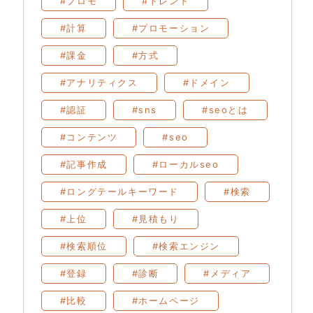
#プロモ
#トレンド
#計算
#プロモーション
#課金
#方式
#アナリティクス
#ドメイン
#認証
#sns
#seoとは
#コンテンツ
#seo
#記事作成
#ローカルseo
#ロングテールキーワード
#検索
#上位
#見積もり
#検索順位
#検索エンジン
#登録
#診断
#メディア
#比較
#ホームページ