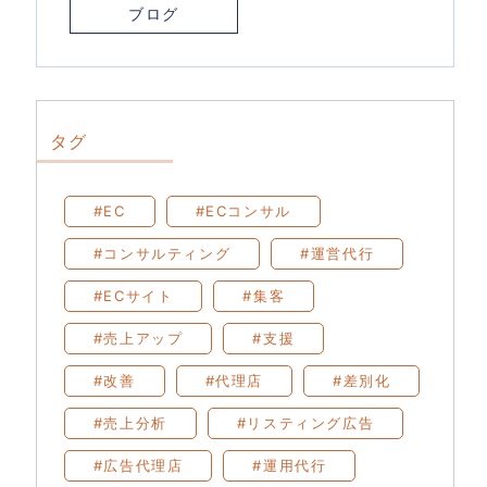
ブログ
タグ
#EC
#ECコンサル
#コンサルティング
#運営代行
#ECサイト
#集客
#売上アップ
#支援
#改善
#代理店
#差別化
#売上分析
#リスティング広告
#広告代理店
#運用代行