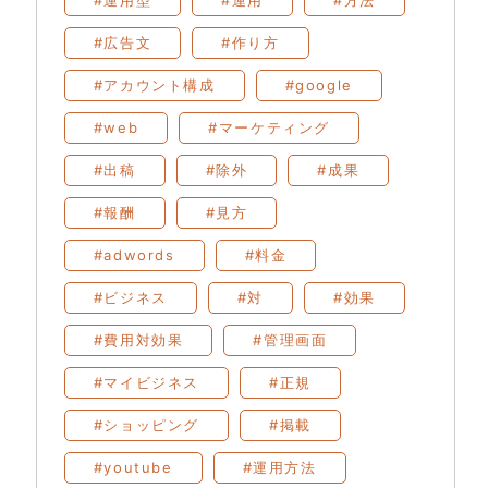
#運用型
#運用
#方法
#広告文
#作り方
#アカウント構成
#google
#web
#マーケティング
#出稿
#除外
#成果
#報酬
#見方
#adwords
#料金
#ビジネス
#対
#効果
#費用対効果
#管理画面
#マイビジネス
#正規
#ショッピング
#掲載
#youtube
#運用方法