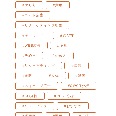
#やり方
#費用
#ネット広告
#リターゲティング広告
#キーワード
#選び方
#WEB広告
#予算
#決め方
#始め方
#リターゲティング
#広告
#通販
#媒体
#動画
#ネイティブ広告
#SWOT分析
#3C分析
#PEST分析
#リスティング
#おすすめ