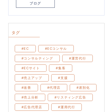
ブログ
タグ
#EC
#ECコンサル
#コンサルティング
#運営代行
#ECサイト
#集客
#売上アップ
#支援
#改善
#代理店
#差別化
#売上分析
#リスティング広告
#広告代理店
#運用代行