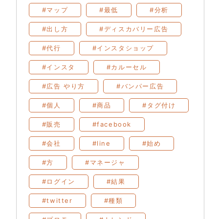
#マップ
#最低
#分析
#出し方
#ディスカバリー広告
#代行
#インスタショップ
#インスタ
#カルーセル
#広告 やり方
#バンパー広告
#個人
#商品
#タグ付け
#販売
#facebook
#会社
#line
#始め
#方
#マネージャ
#ログイン
#結果
#twitter
#種類