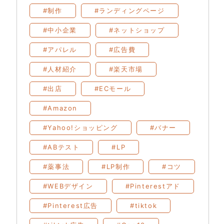
#制作
#ランディングページ
#中小企業
#ネットショップ
#アパレル
#広告費
#人材紹介
#楽天市場
#出店
#ECモール
#Amazon
#Yahoo!ショッピング
#バナー
#ABテスト
#LP
#薬事法
#LP制作
#コツ
#WEBデザイン
#Pinterestアド
#Pinterest広告
#tiktok