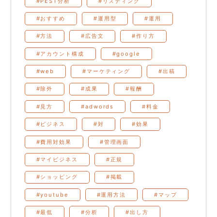
#PEST分析
#リスティング
#おすすめ
#運用型
#運用
#方法
#広告文
#作り方
#アカウント構成
#google
#web
#マーケティング
#出稿
#除外
#成果
#報酬
#見方
#adwords
#料金
#ビジネス
#対
#効果
#費用対効果
#管理画面
#マイビジネス
#正規
#ショッピング
#掲載
#youtube
#運用方法
#マップ
#最低
#分析
#出し方