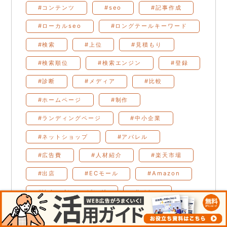
#コンテンツ
#seo
#記事作成
#ローカルseo
#ロングテールキーワード
#検索
#上位
#見積もり
#検索順位
#検索エンジン
#登録
#診断
#メディア
#比較
#ホームページ
#制作
#ランディングページ
#中小企業
#ネットショップ
#アパレル
#広告費
#人材紹介
#楽天市場
#出店
#ECモール
#Amazon
#Yahoo!ショッピング
#バナー
#ABテスト
#LP
#薬事法