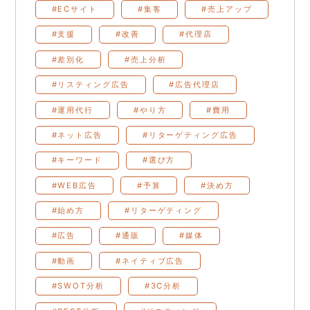
#ECサイト
#集客
#売上アップ
#支援
#改善
#代理店
#差別化
#売上分析
#リスティング広告
#広告代理店
#運用代行
#やり方
#費用
#ネット広告
#リターゲティング広告
#キーワード
#選び方
#WEB広告
#予算
#決め方
#始め方
#リターゲティング
#広告
#通販
#媒体
#動画
#ネイティブ広告
#SWOT分析
#3C分析