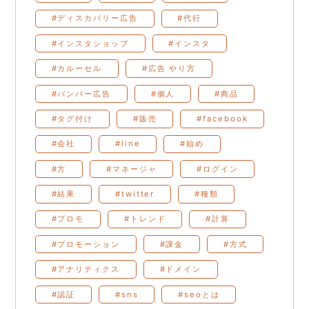
#ディスカバリー広告
#代行
#インスタショップ
#インスタ
#カルーセル
#広告 やり方
#バンパー広告
#個人
#商品
#タグ付け
#販売
#facebook
#会社
#line
#始め
#方
#マネージャ
#ログイン
#結果
#twitter
#種類
#プロモ
#トレンド
#計算
#プロモーション
#課金
#方式
#アナリティクス
#ドメイン
#認証
#sns
#seoとは