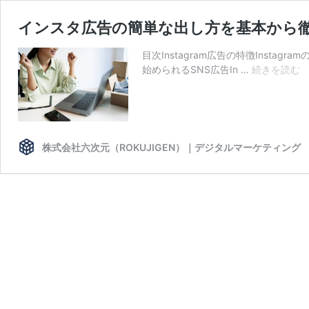
インスタ広告の簡単な出し方を基本から
目次Instagram広告の特徴Insta
イ
始められるSNS広告In …
続きを読む
ン
ス
タ
広
告
株式会社六次元（ROKUJIGEN）｜デジタルマーケティング
の
簡
単
な
出
し
方
を
基
本
か